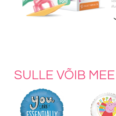
või
ill
SULLE VÕIB MEE