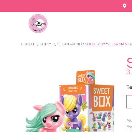
ESILEHT
/
KOMMID, ŠOKOLAADID
/ SBOX KOMMID JA MÄNG
3
T
La
Mei
flo