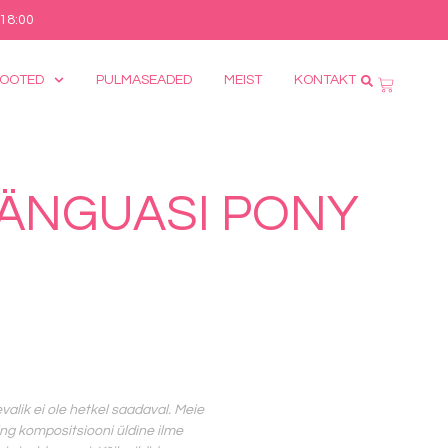
 18:00
TOOTED
PULMASEADED
MEIST
KONTAKT
MÄNGUASI PONY
evalik ei ole hetkel saadaval. Meie
ning kompositsiooni üldine ilme