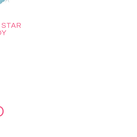
 STAR
OY
D