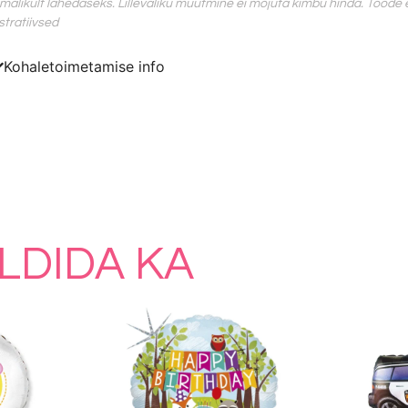
malikult lähedaseks. Lillevaliku muutmine ei mõjuta kimbu hinda. Toode ei
ustratiivsed
Kohaletoimetamise info
LDIDA KA