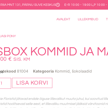
RIIA MNT 131, PÄRNU SUVE KESKUS
E-R 10:00 - 19:00 L,P 10:00 -
AVALEHT
LILLEKIMBUD
UASI PONY
SBOX KOMMID JA 
,00
€
SIS. KM
ootekood
81004
Kategooria
Kommid, šokolaadid
os
LISA KORVI
e Floristid jätavad endale õiguse lillevalikut muuta juhul, kui soovitud lill
ristid hoolitsevad selle eest, et lillevaliku muutmisel jääksid värvitoonid 