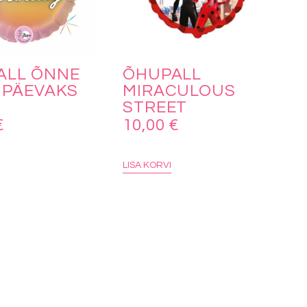
ALL ÕNNE
ÕHUPALL
IPÄEVAKS
MIRACULOUS
STREET
€
10,00
€
LISA KORVI